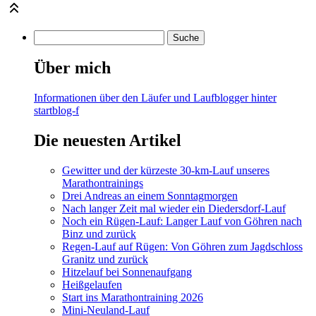
Über mich
Informationen über den Läufer und Laufblogger hinter
startblog-f
Die neuesten Artikel
Gewitter und der kürzeste 30-km-Lauf unseres
Marathontrainings
Drei Andreas an einem Sonntagmorgen
Nach langer Zeit mal wieder ein Diedersdorf-Lauf
Noch ein Rügen-Lauf: Langer Lauf von Göhren nach
Binz und zurück
Regen-Lauf auf Rügen: Von Göhren zum Jagdschloss
Granitz und zurück
Hitzelauf bei Sonnenaufgang
Heißgelaufen
Start ins Marathontraining 2026
Mini-Neuland-Lauf