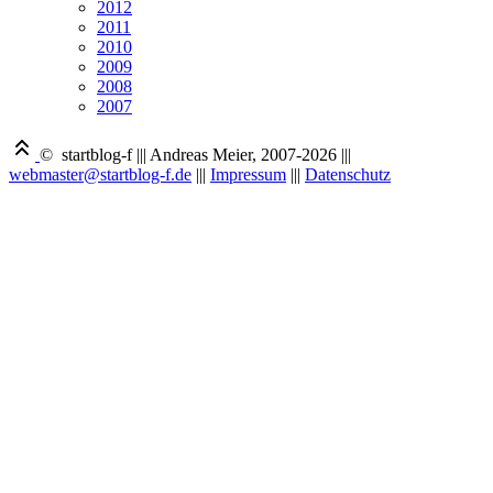
2012
2011
2010
2009
2008
2007
© startblog-f
|||
Andreas Meier, 2007-2026
|||
webmaster@startblog-f.de
|||
Impressum
|||
Datenschutz