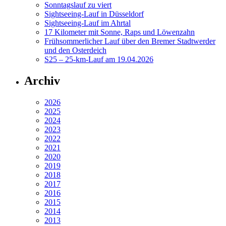
Sonntagslauf zu viert
Sightseeing-Lauf in Düsseldorf
Sightseeing-Lauf im Ahrtal
17 Kilometer mit Sonne, Raps und Löwenzahn
Frühsommerlicher Lauf über den Bremer Stadtwerder
und den Osterdeich
S25 – 25-km-Lauf am 19.04.2026
Archiv
2026
2025
2024
2023
2022
2021
2020
2019
2018
2017
2016
2015
2014
2013