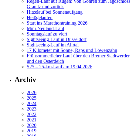
Regen-Lauf auf Rügen: Von Göhren zum Jagdschloss
Granitz und zurück
Hitzelauf bei Sonnenaufgang
Heißgelaufen
Start ins Marathontraining 2026
Mini-Neuland-Lauf
Sonntagslauf zu viert
Sightseeing-Lauf in Düsseldorf
Sightseeing-Lauf im Ahrtal
17 Kilometer mit Sonne, Raps und Löwenzahn
Frühsommerlicher Lauf über den Bremer Stadtwerder
und den Osterdeich
S25 – 25-km-Lauf am 19.04.2026
Archiv
2026
2025
2024
2023
2022
2021
2020
2019