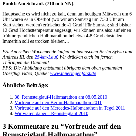
Punkt: Am Schrank (710 m ü NN)
.
Hauptsache es wird nicht zu kalt, denn am heutigen Mittwoch um 6
Uhr waren es in Oberhof (wo wir am Samstag um 7:30 Uhr am
Start stehen werden) erfrischende -1 Grad! Für Samstag sind bisher
12 Grad Höchsttemperatur angesagt, wir können uns also auf einen
frühmorgendlichen Halbmarathon bei etwa 4-8 Grad einstellen.
Immerhin soll es trocken bleiben…
PS: Am selben Wochenende laufen im heimischen Berlin Sylvia und
Andreas III. den
25-km-Lauf
. Wir drücken euch im fernen
Thüringen die Daumen!
PPS: Die Abbildung entstammt übrigens dem oben genannten
Überflug-Video, Quelle:
www.thueringenforst.de
Ähnliche Beiträge:
38. Rennsteiglauf-Halbmarathon am 08.05.2010
Vorfreude auf den Berlin-Halbmarathon 2011
Vorfreude auf den Mercedes-Halbmarathon in Tegel 2011
Wir waren dabei – Rennsteiglauf 2010
3 Kommentare zu “Vorfreude auf den
Rennsteiglauf-Halbmarathon”