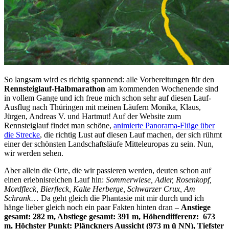
So langsam wird es richtig spannend: alle Vorbereitungen für den
Rennsteiglauf-Halbmarathon
am kommenden Wochenende sind
in vollem Gange und ich freue mich schon sehr auf diesen Lauf-
Ausflug nach Thüringen mit meinen Läufern Monika, Klaus,
Jürgen, Andreas V. und Hartmut! Auf der Website zum
Rennsteiglauf findet man schöne,
animierte Panorama-Flüge über
die Strecke
, die richtig Lust auf diesen Lauf machen, der sich rühmt
einer der schönsten Landschaftsläufe Mitteleuropas zu sein. Nun,
wir werden sehen.
Aber allein die Orte, die wir passieren werden, deuten schon auf
einen erlebnisreichen Lauf hin:
Sommerwiese, Adler, Rosenkopf,
Mordfleck, Bierfleck, Kalte Herberge, Schwarzer Crux, Am
Schrank
… Da geht gleich die Phantasie mit mir durch und ich
hänge lieber gleich noch ein paar Fakten hinten dran –
Anstiege
gesamt: 282 m, Abstiege gesamt: 391 m, Höhendifferenz: 673
m, Höchster Punkt: Plänckners Aussicht (973 m ü NN), Tiefster