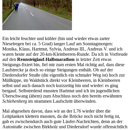
Ein leicht feuchter und kühler (hin und wieder etwas zarter
Nieselregen bei ca. 5 Grad) langer Lauf am Sonntagmorgen:
Monika, Klaus, Hartmut, Sylvia, Andreas III., Andreas V. und ich
waren heute auf der 20-km-Kleinbeeren-Runde. Da ich in Vorfreude
auf den
Rennsteiglauf-Halbmarathon
in letzter Zeit etwas
Steigungs-fixiert bin, fiel mir zum ersten Mal richtig auf, dass diese
Laufstrecke ja doch so einige Steigungen enthält. Ob auf der
Diedersdorfer Straße (die eigentlich ein schmaler Weg ist) hoch zur
Müllkippe, im Waldstück direkt vor Kleinbeeren, in Kleinbeeren
selbst und auch danach noch kurzzeitig hin und wieder: es ging
bergauf. Selbstredend mussten Hartmut und ich im jugendlichen
Überschwang (ähem) zum Abschluss noch den bereits erwähnten
Schlehenberg
im strammen Laufschritt überwinden.
Mal abgesehen davon, dass wir an der L76 wieder über die
Leitplanken klettern mussten, da die Brücke noch nicht fertig ist,
gab es zwischendurch auch gute Läufer-Nachrichten, denn an der
Autostraße zwischen Birkholz und Diedersdorf wurde offensichtlich