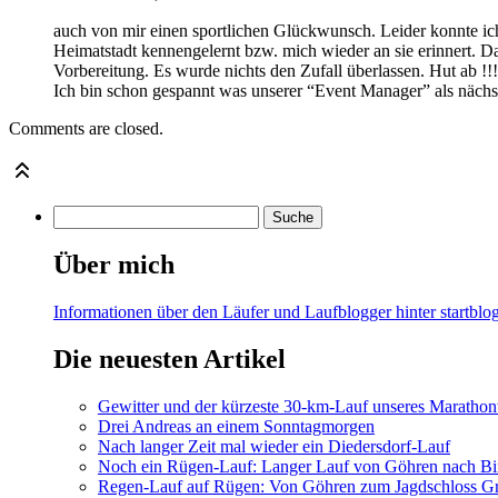
auch von mir einen sportlichen Glückwunsch. Leider konnte ich
Heimatstadt kennengelernt bzw. mich wieder an sie erinnert. Da
Vorbereitung. Es wurde nichts den Zufall überlassen. Hut ab !!!
Ich bin schon gespannt was unserer “Event Manager” als nächst
Comments are closed.
Über mich
Informationen über den Läufer und Laufblogger hinter startblog
Die neuesten Artikel
Gewitter und der kürzeste 30-km-Lauf unseres Marathont
Drei Andreas an einem Sonntagmorgen
Nach langer Zeit mal wieder ein Diedersdorf-Lauf
Noch ein Rügen-Lauf: Langer Lauf von Göhren nach Bi
Regen-Lauf auf Rügen: Von Göhren zum Jagdschloss Gr