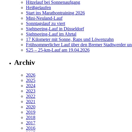
Hitzelauf bei Sonnenaufgang
Heißgelaufen
Start ins Marathontraining 2026
Mini-Neuland-Lauf
Sonntagslauf zu viert
Sightseeing-Lauf in Düsseldorf
Sightseeing-Lauf im Ahrtal
17 Kilometer mit Sonne, Raps und Löwenzahn
Frühsommerlicher Lauf über den Bremer Stadtwerder un
S25 – 25-km-Lauf am 19.04.2026
Archiv
2026
2025
2024
2023
2022
2021
2020
2019
2018
2017
2016