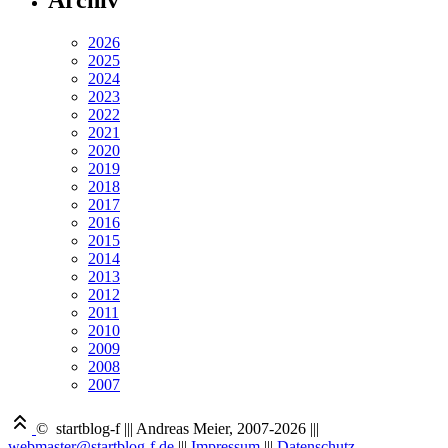
Archiv
2026
2025
2024
2023
2022
2021
2020
2019
2018
2017
2016
2015
2014
2013
2012
2011
2010
2009
2008
2007
© startblog-f
|||
Andreas Meier, 2007-2026
|||
webmaster@startblog-f.de
|||
Impressum
|||
Datenschutz