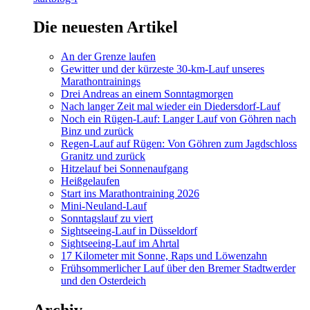
Die neuesten Artikel
An der Grenze laufen
Gewitter und der kürzeste 30-km-Lauf unseres
Marathontrainings
Drei Andreas an einem Sonntagmorgen
Nach langer Zeit mal wieder ein Diedersdorf-Lauf
Noch ein Rügen-Lauf: Langer Lauf von Göhren nach
Binz und zurück
Regen-Lauf auf Rügen: Von Göhren zum Jagdschloss
Granitz und zurück
Hitzelauf bei Sonnenaufgang
Heißgelaufen
Start ins Marathontraining 2026
Mini-Neuland-Lauf
Sonntagslauf zu viert
Sightseeing-Lauf in Düsseldorf
Sightseeing-Lauf im Ahrtal
17 Kilometer mit Sonne, Raps und Löwenzahn
Frühsommerlicher Lauf über den Bremer Stadtwerder
und den Osterdeich