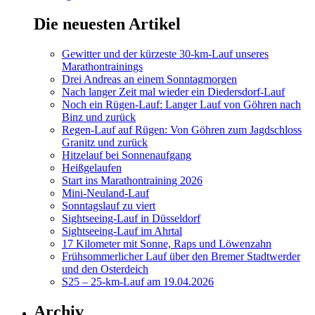
Die neuesten Artikel
Gewitter und der kürzeste 30-km-Lauf unseres
Marathontrainings
Drei Andreas an einem Sonntagmorgen
Nach langer Zeit mal wieder ein Diedersdorf-Lauf
Noch ein Rügen-Lauf: Langer Lauf von Göhren nach
Binz und zurück
Regen-Lauf auf Rügen: Von Göhren zum Jagdschloss
Granitz und zurück
Hitzelauf bei Sonnenaufgang
Heißgelaufen
Start ins Marathontraining 2026
Mini-Neuland-Lauf
Sonntagslauf zu viert
Sightseeing-Lauf in Düsseldorf
Sightseeing-Lauf im Ahrtal
17 Kilometer mit Sonne, Raps und Löwenzahn
Frühsommerlicher Lauf über den Bremer Stadtwerder
und den Osterdeich
S25 – 25-km-Lauf am 19.04.2026
Archiv