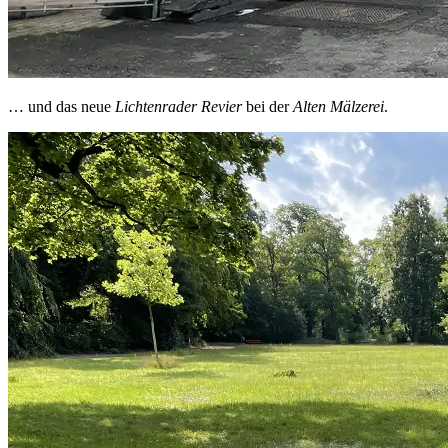
… und das neue
Lichtenrader Revier
bei der
Alten Mälzerei
.