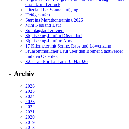
Granitz und zurück
Hitzelauf bei Sonnenaufgang
Heißgelaufen
Start ins Marathontraining 2026
Mini-Neuland-Lauf
Sonntagslauf zu viert
Sightseeing-Lauf in Düsseldorf
Sightseeing-Lauf im Ahrtal
17 Kilometer mit Sonne, Raps und Löwenzahn
Frühsommerlicher Lauf über den Bremer Stadtwerder
und den Osterdeich
S25 – 25-km-Lauf am 19.04.2026
Archiv
2026
2025
2024
2023
2022
2021
2020
2019
2018