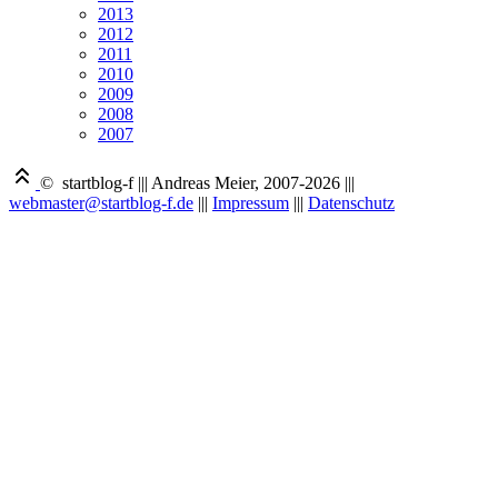
2013
2012
2011
2010
2009
2008
2007
© startblog-f
|||
Andreas Meier, 2007-2026
|||
webmaster@startblog-f.de
|||
Impressum
|||
Datenschutz