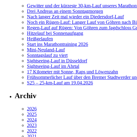
Gewitter und der kürzeste 30-km-Lauf unseres Marathont
Drei Andreas an einem Sonntagmorgen
Nach langer Zeit mal wieder ein Diedersdorf-Lauf
Noch ein Rügen-Lauf: Langer Lauf von Göhren nach Bi
Regen-Lauf auf Rügen: Von Göhren zum Jagdschloss Gr
Hitzelauf bei Sonnenaufgang
Heißgelaufen
Start ins Marathontraining 2026
Mini-Neuland-Lauf
Sonntagslauf zu viert
Sightseeing-Lauf in Düsseldorf
Sightseeing-Lauf im Ahrtal
17 Kilometer mit Sonne, Raps und Löwenzahn
Frühsommerlicher Lauf über den Bremer Stadtwerder un
S25 – 25-km-Lauf am 19.04.2026
Archiv
2026
2025
2024
2023
2022
2021