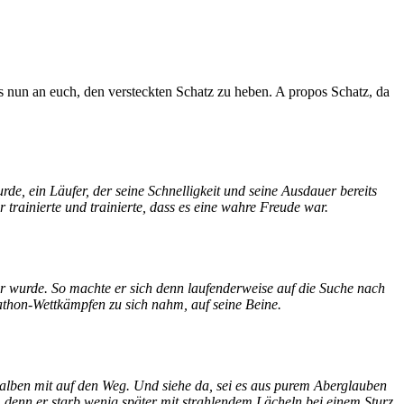
s nun an euch, den versteckten Schatz zu heben. A propos Schatz, da
de, ein Läufer, der seine Schnelligkeit und seine Ausdauer bereits
 trainierte und trainierte, dass es eine wahre Freude war.
lter wurde. So machte er sich denn laufenderweise auf die Suche nach
rathon-Wettkämpfen zu sich nahm, auf seine Beine.
alben mit auf den Weg. Und siehe da, sei es aus purem Aberglauben
 denn er starb wenig später mit strahlendem Lächeln bei einem Sturz