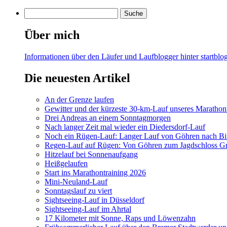
Über mich
Informationen über den Läufer und Laufblogger hinter startblog
Die neuesten Artikel
An der Grenze laufen
Gewitter und der kürzeste 30-km-Lauf unseres Marathont
Drei Andreas an einem Sonntagmorgen
Nach langer Zeit mal wieder ein Diedersdorf-Lauf
Noch ein Rügen-Lauf: Langer Lauf von Göhren nach Bi
Regen-Lauf auf Rügen: Von Göhren zum Jagdschloss Gr
Hitzelauf bei Sonnenaufgang
Heißgelaufen
Start ins Marathontraining 2026
Mini-Neuland-Lauf
Sonntagslauf zu viert
Sightseeing-Lauf in Düsseldorf
Sightseeing-Lauf im Ahrtal
17 Kilometer mit Sonne, Raps und Löwenzahn