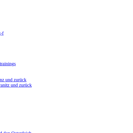
-f
rainings
nz und zurück
anitz und zurück