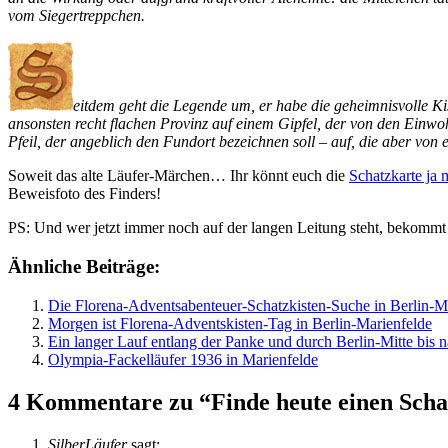
vom Siegertreppchen.
eitdem geht die Legende um, er habe die geheimnisvolle Kis
ansonsten recht flachen Provinz auf einem Gipfel, der von den Einwoh
Pfeil, der angeblich den Fundort bezeichnen soll – auf, die aber von
Soweit das alte Läufer-Märchen… Ihr könnt euch die
Schatzkarte ja 
Beweisfoto des Finders!
PS: Und wer jetzt immer noch auf der langen Leitung steht, bekommt
Ähnliche Beiträge:
Die Florena-Adventsabenteuer-Schatzkisten-Suche in Berlin-M
Morgen ist Florena-Adventskisten-Tag in Berlin-Marienfelde
Ein langer Lauf entlang der Panke und durch Berlin-Mitte bis 
Olympia-Fackelläufer 1936 in Marienfelde
4 Kommentare zu “Finde heute einen Schat
SilberLäufer
sagt: