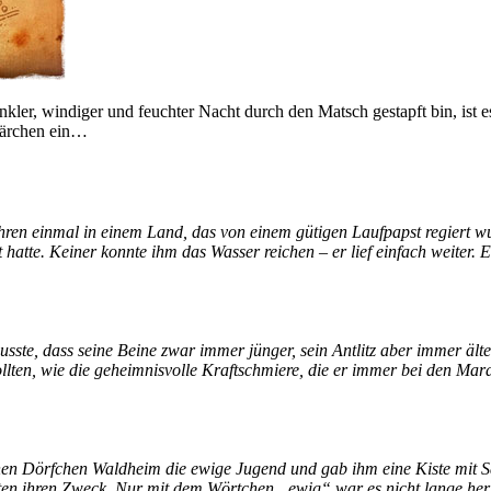
ler, windiger und feuchter Nacht durch den Matsch gestapft bin, ist e
-Märchen ein…
ren einmal in einem Land, das von einem gütigen Laufpapst regiert wur
hatte. Keiner konnte ihm das Wasser reichen – er lief einfach weiter. Er
n musste, dass seine Beine zwar immer jünger, sein Antlitz aber immer ä
ollten, wie die geheimnisvolle Kraftschmiere, die er immer bei den Ma
nen Dörfchen Waldheim die ewige Jugend und gab ihm eine Kiste mit S
aten ihren Zweck. Nur mit dem Wörtchen „ewig“ war es nicht lange her,