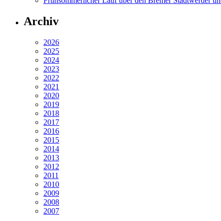
Frühsommerlicher Lauf über den Bremer Stadtwerder un
Archiv
2026
2025
2024
2023
2022
2021
2020
2019
2018
2017
2016
2015
2014
2013
2012
2011
2010
2009
2008
2007