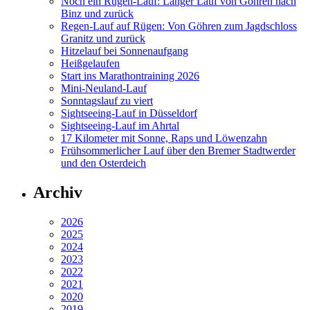
Noch ein Rügen-Lauf: Langer Lauf von Göhren nach
Binz und zurück
Regen-Lauf auf Rügen: Von Göhren zum Jagdschloss
Granitz und zurück
Hitzelauf bei Sonnenaufgang
Heißgelaufen
Start ins Marathontraining 2026
Mini-Neuland-Lauf
Sonntagslauf zu viert
Sightseeing-Lauf in Düsseldorf
Sightseeing-Lauf im Ahrtal
17 Kilometer mit Sonne, Raps und Löwenzahn
Frühsommerlicher Lauf über den Bremer Stadtwerder
und den Osterdeich
Archiv
2026
2025
2024
2023
2022
2021
2020
2019