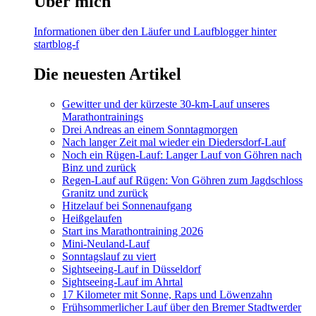
Über mich
Informationen über den Läufer und Laufblogger hinter
startblog-f
Die neuesten Artikel
Gewitter und der kürzeste 30-km-Lauf unseres
Marathontrainings
Drei Andreas an einem Sonntagmorgen
Nach langer Zeit mal wieder ein Diedersdorf-Lauf
Noch ein Rügen-Lauf: Langer Lauf von Göhren nach
Binz und zurück
Regen-Lauf auf Rügen: Von Göhren zum Jagdschloss
Granitz und zurück
Hitzelauf bei Sonnenaufgang
Heißgelaufen
Start ins Marathontraining 2026
Mini-Neuland-Lauf
Sonntagslauf zu viert
Sightseeing-Lauf in Düsseldorf
Sightseeing-Lauf im Ahrtal
17 Kilometer mit Sonne, Raps und Löwenzahn
Frühsommerlicher Lauf über den Bremer Stadtwerder