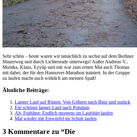
Sehr schön – heute waren wir tatsächlich zu sechst auf dem Berliner
Mauerweg und durch Lichtenrade unterwegs! Außer Andreas V.,
Monika, Klaus, Eyyüp und mir war zum ersten Mal auch Thomas
mit dabei, der für den Hannover-Marathon trainiert. In der Gruppe
zu laufen macht auch wirklich am meisten Spaß!
Ähnliche Beiträge:
Langer Lauf auf Rügen: Von Göhren nach Binz und zurück
Ein schöner langer Lauf nach Potsdam
Ah, Frühling: Endlich morgens im Laufshirt laufen
Mal wieder mit Eiswürfel im Schuh laufen
3 Kommentare zu “Die