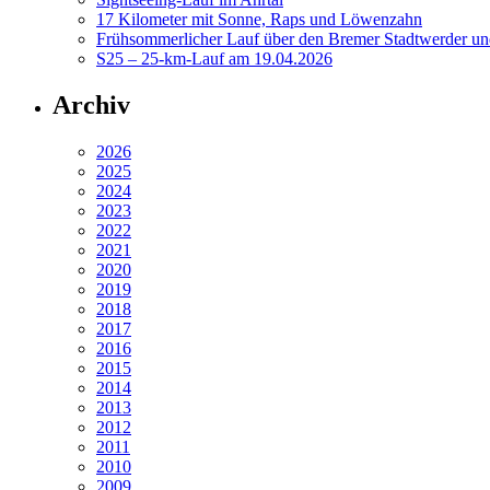
17 Kilometer mit Sonne, Raps und Löwenzahn
Frühsommerlicher Lauf über den Bremer Stadtwerder un
S25 – 25-km-Lauf am 19.04.2026
Archiv
2026
2025
2024
2023
2022
2021
2020
2019
2018
2017
2016
2015
2014
2013
2012
2011
2010
2009