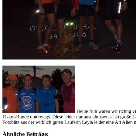
Heute früh waren wir richtig v
11-km-Runde unterwegs. Diese leider nur ausnahmsweise so große L
Fotoblitz aus der wirklich guten Läuferin Leyla leider eine Art Ali
Ähnliche Beiträge: