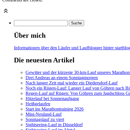
Über mich
Informationen über den Läufer und Laufblogger hinter startblog
Die neuesten Artikel
Gewitter und der kürzeste 30-km-Lauf unseres Marathont
Drei Andreas an einem Sonntagmorgen
Nach langer Zeit mal wieder ein Diedersdorf-Lauf
Noch ein Rügen-Lauf: Langer Lauf von Göhren nach Bi
Regen-Lauf auf Rügen: Von Göhren zum Jagdschloss Gr
Hitzelauf bei Sonnenaufgang
Heißgelaufen
Start ins Marathontraining 2026
Mini-Neuland-Lauf
Sonntagslauf zu viert
Sightseeing-Lauf in Düsseldorf
Sightseeing-Lauf im Ahrtal